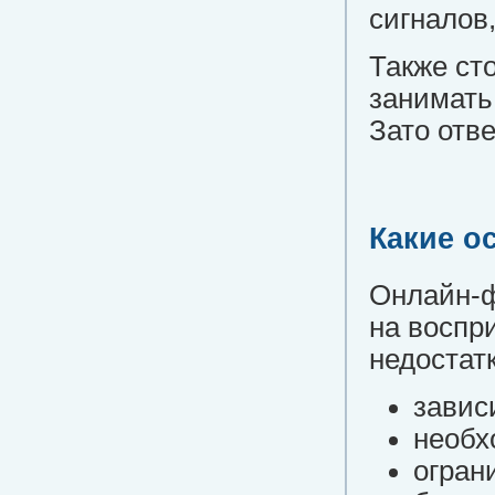
сигналов,
Также ст
занимать
Зато отв
Какие о
Онлайн-ф
на воспр
недостат
завис
необх
огран