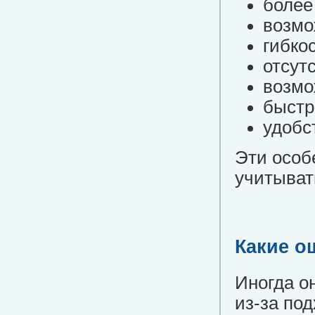
более
возмо
гибко
отсут
возмо
быстр
удобс
Эти особ
учитыват
Какие о
Иногда о
из-за по