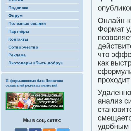
опубликов
Подписка
Форум
Онлайн-к
Полезные ссылки
Формат уд
Партнёры
позволяе
Контакты
действит
Сотворчество
что эффек
Реклама
как выстр
Экотовары «Быть добру»
сформули
проходит
Информационная база Движения
создателей родовых поместий
Удаленно
анализ с
становит
смещаетс
Мы в соц. сетях:
удобным 