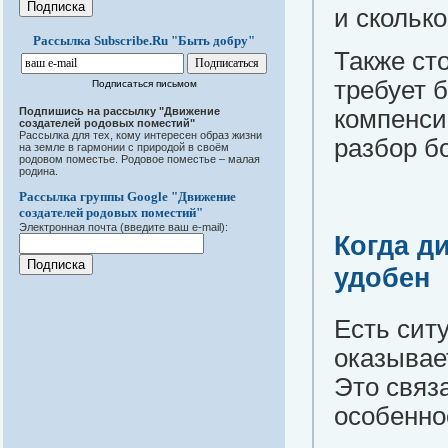
и сколько
Рассылка Subscribe.Ru "Быть добру"
Также ст
требует 
Подписаться письмом
Подпишись на рассылку "Движение
компенси
создателей родовых поместий"
Рассылка для тех, кому интересен образ жизни
разбор б
на земле в гармонии с природой в своём
родовом поместье. Родовое поместье – малая
родина.
Рассылка группы Google "Движение
создателей родовых поместий"
Электронная почта (введите ваш e-mail):
Когда д
удобен
Есть сит
оказывае
Это связа
особенно