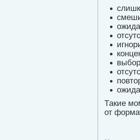
слишк
смеши
ожида
отсут
игнор
конце
выбор
отсут
повто
ожида
Такие мо
от форма