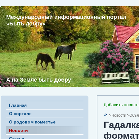
Международный информационный портал
«Быть добру»
А на Земле быть добру!
Добавить новост
Главная
О портале
Новости
Объя
О родовом поместье
Гадалка
Новости
форма
Статьи