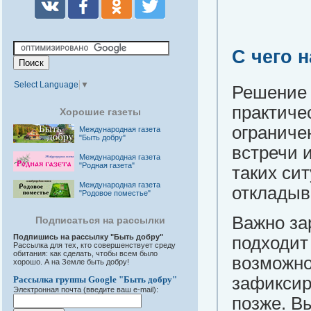
С чего 
Select Language
▼
Решение 
практиче
Хорошие газеты
ограниче
Международная газета
"Быть добру"
встречи 
Международная газета
"Родная газета"
таких си
Международная газета
откладыв
"Родовое поместье"
Важно за
Подписаться на рассылки
Подпишись на рассылку "Быть добру"
подходит
Рассылка для тех, кто совершенствует среду
обитания: как сделать, чтобы всем было
возможно
хорошо. А на Земле быть добру!
зафиксир
Рассылка группы Google "Быть добру"
Электронная почта (введите ваш e-mail):
позже. В