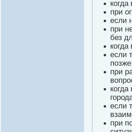
когда
при о
если 
при н
без д
когда
если 
позже
при р
вопро
когда
города
если 
взаим
при п
ситуа