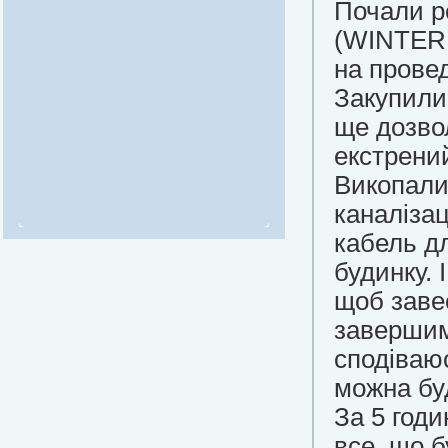
Почали р
(WINTER
на прове
Закупили 
ще дозво
екстрени
Викопали
каналіза
кабель дл
будинку. 
щоб заве
завершимо
сподіваю
можна буд
За 5 годи
все, що б