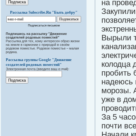
на прове
Закупили
Рассылка Subscribe.Ru "Быть добру"
позволяе
Подписаться письмом
экстренн
Подпишись на рассылку "Движение
Вырыли т
создателей родовых поместий"
Рассылка для тех, кому интересен образ жизни
канализа
на земле в гармонии с природой в своём
родовом поместье. Родовое поместье – малая
родина.
электриче
Рассылка группы Google "Движение
колодца 
создателей родовых поместий"
Электронная почта (введите ваш e-mail):
пробить 
надеюсь 
морозы. 
уже в до
проводит
За 5 час
почти вс
Начали к