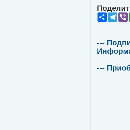
Поделить
Share
Teleg
V
--- Подп
Информац
--- Прио