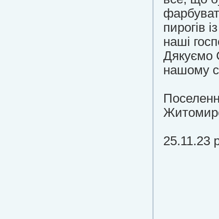
фарбуват
пирогів і
наші госп
Дякуємо 
нашому с
Поселенн
Житомирс
25.11.23 р