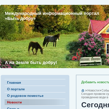
Международный информационный портал
«Быть добру»
А на Земле быть добру!
Добавить новост
Главная
О портале
Новости
Собы
Сегодня провели су
О родовом поместье
проведенню води в 
Новости
Сегодн
Статьи