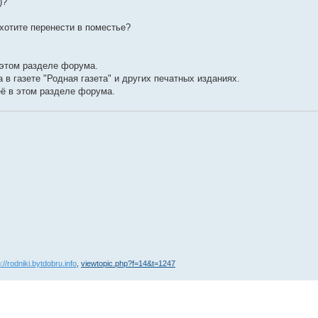
)?
 хотите перенести в поместье?
этом разделе форума.
 газете "Родная газета" и других печатных изданиях.
ё в этом разделе форума.
p://rodniki.bytdobru.info
,
viewtopic.php?f=14&t=1247