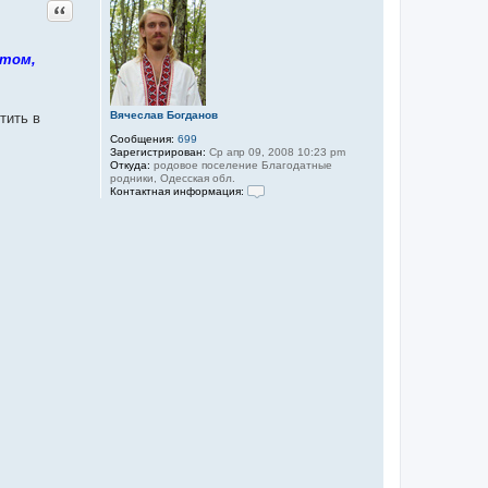
Цитата
 том,
Вячеслав Богданов
тить в
Сообщения:
699
Зарегистрирован:
Ср апр 09, 2008 10:23 pm
Откуда:
родовое поселение Благодатные
родники, Одесская обл.
Контактная информация:
К
о
н
т
а
к
т
н
а
я
и
н
ф
о
р
м
а
ц
и
я
п
о