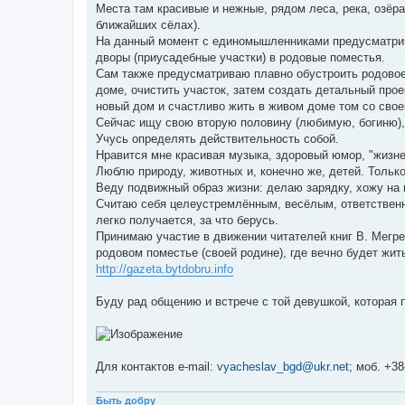
Места там красивые и нежные, рядом леса, река, озёр
ближайших сёлах).
На данный момент с единомышленниками предусматрив
дворы (приусадебные участки) в родовые поместья.
Сам также предусматриваю плавно обустроить родовое
доме, очистить участок, затем создать детальный прое
новый дом и счастливо жить в живом доме том со свое
Сейчас ищу свою вторую половину (любимую, богиню), 
Учусь определять действительность собой.
Нравится мне красивая музыка, здоровый юмор, "жизн
Люблю природу, животных и, конечно же, детей. Только
Веду подвижный образ жизни: делаю зарядку, хожу на п
Считаю себя целеустремлённым, весёлым, ответствен
легко получается, за что берусь.
Принимаю участие в движении читателей книг В. Мегр
родовом поместье (своей родине), где вечно будет жи
http://gazeta.bytdobru.info
Буду рад общению и встрече с той девушкой, которая 
Для контактов e-mail:
vyacheslav_bgd@ukr.net
; моб. +38
Быть добру