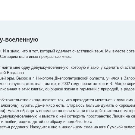
ку-вселенную
я. И я знаю, что я тот, который сделает счастливой тебя. Мы вместе сот
 Сотворим мы и иные прекрасные миры.
т найти мне одну девушку-вселенную, которую я захочу сделать счастли
ией Богданов.
шей эры. Вырос в г. Никополе Днепропетровской области, учился в Запо
меня тянуло с детства. Там же, в 2002 году прочитал книги В. Мегре сер
исанная в этих книгах, об образе жизни в гармонии с природой, в родо
 обстоятельства складываются так, что приходится меняться к лучшему 
е алкоголь), курить, даже мясо есть. Стараюсь больше думать о хорошем
ся). Начал обращать внимание на свои мысли (они действительно матери
девушку-вселенную и вместе с ней сотворить пространство Любви на с
 и любви, родить детей по образу и подобию Бога.
естья родового. Находится оно в небольшом селе на юге Сумской област