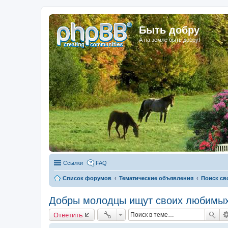
Быть добру
А на земле быть добру!
Ссылки
FAQ
Список форумов
Тематические объявления
Поиск св
Добры молодцы ищут своих любимы
Ответить