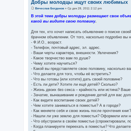
Добры молодцы ищут своих любимых
Вячеслав Богданов
»
Ср дек 28, 2011 2:12 pm
С
о
В этой теме добры молодцы размещают свои объяв
о
какой вы видите свою половину
.
б
щ
е
Для тех, кто хочет написать объявление о поиске сво
н
и
брачном объявлении. От того, насколько подробно вы н
е
- Ф.И.О., возраст.
- Телефон, почтовый адрес, эл. адрес.
- Ваши черты характера, внешности. Увлечения?
- Какое творчество вам по душе?
- Чему хотите научиться?
- Какой вы представляете свою половину, насколько в
- Что делаете для того, чтобы её встретить?
- Что вы готовы (или хотите) дать своей половине?
- Есть ли дети? Хотите ли ещё детей? Сколько?
- Жизнь двоих без секса – крайность или истина? Ваше
- Зачатие, вынашивание и рождение детей для вас дол
- Как видите воспитание своих детей?
- Чем хотите заниматься в поместье? А в городе?
- Как меняете себя и свою жизнь после прочтения книг
- Нашли ли уже землю для поместья? Оформили или н
- Что обустроили в своём поместье (спроектировали, п
- Когда планируете переехать в поместье? Что делаете