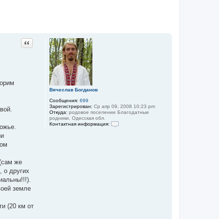
Цитата
ворим
Вячеслав Богданов
Сообщения:
699
Зарегистрирован:
Ср апр 09, 2008 10:23 pm
вой.
Откуда:
родовое поселение Благодатные
родники, Одесская обл.
Контактная информация:
рожье.
К
ии
о
н
вом
т
а
к
(сам же
т
, о других
н
а
альны!!!).
я
воей земле
и
н
ф
и (20 км от
о
р
м