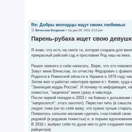
Re: Добры молодцы ищут своих любимых
Вячеслав Богданов
»
Ср дек 28, 2011 2:13 pm
С
о
Парень-рубаха ищет свою девуш
о
б
щ
Я знаю, что есть на свете та, которая создана для мен
е
н
прекрасный райский сад и прославим Род наш на века.
и
е
Решил немного о себе написать. Верю, что это поможе
Зовут меня Вячеслав, по отчеству Фёдорович с фамил
Родился в Ровенской области в Украине в 1979 году на
Затем жил и работал некоторое время в г. Киеве, куда 
"Звенящие кедры России". И почему-то информация, нап
поместье, "зацепила" меня сразу и навсегда.
После первой поездки в 2003 г. на Кавказ к дольменам
"напросился": этого захотел). Перестал пить (в смысл
людях тоже (но по себе вижу, что нужно лучше старать
Появилось сильное желание сделать счастливой свою 
родовой (в родовом поместье) и, в порыве вдохновения
В 2016 г. выбрал себе по душе место для создания пом
райцентра).