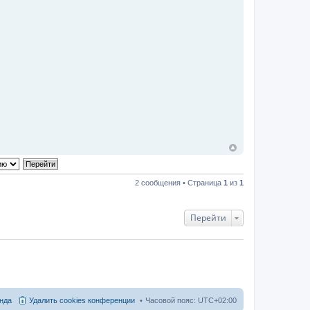
2 сообщения • Страница
1
из
1
Перейти
нда
Удалить cookies конференции
Часовой пояс:
UTC+02:00