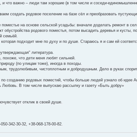
а, и что важно – люди там хорошие (в том числе и соседи-единомышленн
аем создать родовое поселение на базе сёл и преобразовать пустующи
 поместье на основе сельской усадьбы: вначале доделать ремонт в се
кт обустройства родового поместья, потом высадить деревья и кусты, п
й семьёй.
которая подходит мне по духу и по душе. Стараюсь я и сам ей соответс
еутверждающая" литература.
, похоже, что дети меня любят сильней.
рироду (по улицам тоже), иногда в походы.
ным, трудолюбивым, чистоплотным и добродушным. Дело в руках спорит
е по созданию родовых поместий, чтобы больше людей узнало об идее А
ть Любовь. В том числе выпускаю рассылку и газету «Быть добру»
почувствует отклик в своей душе.
-050-342-30-32, +38-068-178-00-82.