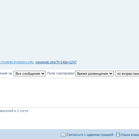
p://rodniki.bytdobru.info
,
viewtopic.php?f=14&t=1247
ения за:
Поле сортировки
вателей и 2 гостя
Связаться с администрацией
Наша кома