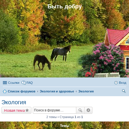
Быть добру
Ссылки
FAQ
Вход
Список форумов
Экология и здоровье
Экология
ои
Экология
ск
Новая тема
2 темы • Страница
1
из
1
Темы