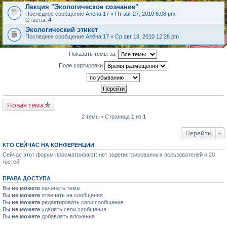
Лекция "Экологическое сознание"
Последнее сообщение
Алёна 17
«
Пт авг 27, 2010 6:08 pm
Ответы:
4
Экологический этикет
Последнее сообщение
Алёна 17
«
Ср авг 18, 2010 12:28 pm
Показать темы за:
Поле сортировки
Новая тема
2 темы • Страница
1
из
1
Перейти
КТО СЕЙЧАС НА КОНФЕРЕНЦИИ
Сейчас этот форум просматривают: нет зарегистрированных пользователей и 20
гостей
ПРАВА ДОСТУПА
Вы
не можете
начинать темы
Вы
не можете
отвечать на сообщения
Вы
не можете
редактировать свои сообщения
Вы
не можете
удалять свои сообщения
Вы
не можете
добавлять вложения