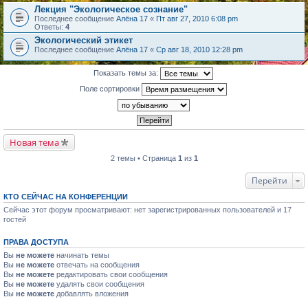
Лекция "Экологическое сознание"
Последнее сообщение
Алёна 17
«
Пт авг 27, 2010 6:08 pm
Ответы:
4
Экологический этикет
Последнее сообщение
Алёна 17
«
Ср авг 18, 2010 12:28 pm
Показать темы за:
Поле сортировки
Новая тема
2 темы • Страница
1
из
1
Перейти
КТО СЕЙЧАС НА КОНФЕРЕНЦИИ
Сейчас этот форум просматривают: нет зарегистрированных пользователей и 17
гостей
ПРАВА ДОСТУПА
Вы
не можете
начинать темы
Вы
не можете
отвечать на сообщения
Вы
не можете
редактировать свои сообщения
Вы
не можете
удалять свои сообщения
Вы
не можете
добавлять вложения