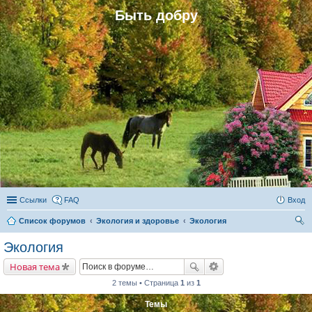
Быть добру
Ссылки
FAQ
Вход
Список форумов
Экология и здоровье
Экология
ои
Экология
ск
Новая тема
2 темы • Страница
1
из
1
Темы