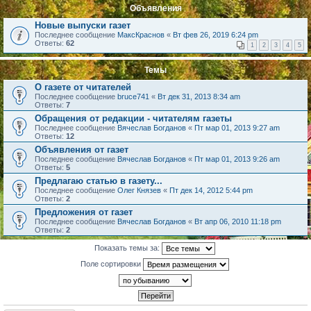
Объявления
Новые выпуски газет
Последнее сообщение
МаксКраснов
«
Вт фев 26, 2019 6:24 pm
Ответы:
62
1
2
3
4
5
Темы
О газете от читателей
Последнее сообщение
bruce741
«
Вт дек 31, 2013 8:34 am
Ответы:
7
Обращения от редакции - читателям газеты
Последнее сообщение
Вячеслав Богданов
«
Пт мар 01, 2013 9:27 am
Ответы:
12
Объявления от газет
Последнее сообщение
Вячеслав Богданов
«
Пт мар 01, 2013 9:26 am
Ответы:
5
Предлагаю статью в газету...
Последнее сообщение
Олег Князев
«
Пт дек 14, 2012 5:44 pm
Ответы:
2
Предложения от газет
Последнее сообщение
Вячеслав Богданов
«
Вт апр 06, 2010 11:18 pm
Ответы:
2
Показать темы за:
Поле сортировки