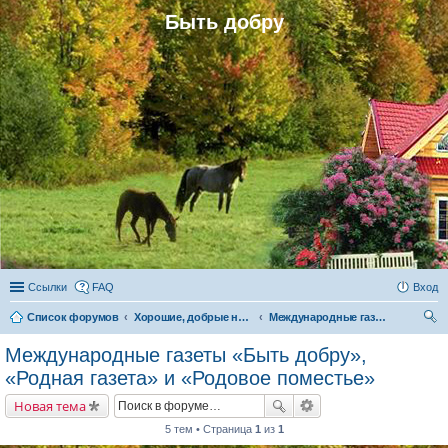
Быть добру
Ссылки
FAQ
Вход
Список форумов
Хорошие, добрые новости и их распространение в обществе
Международные газеты «Быть добру», «Родная газета» и «Родовое поместье»
ои
Международные газеты «Быть добру»,
ск
«Родная газета» и «Родовое поместье»
Новая тема
5 тем • Страница
1
из
1