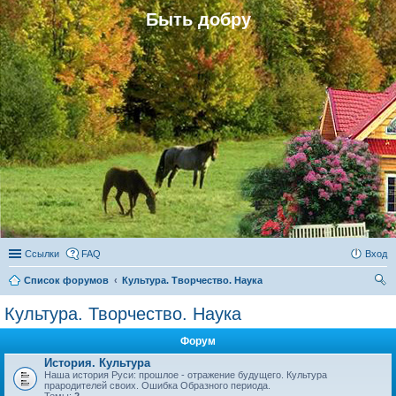
Быть добру
Ссылки
FAQ
Вход
Список форумов
Культура. Творчество. Наука
ои
Культура. Творчество. Наука
ск
Форум
История. Культура
Наша история Руси: прошлое - отражение будущего. Культура
прародителей своих. Ошибка Образного периода.