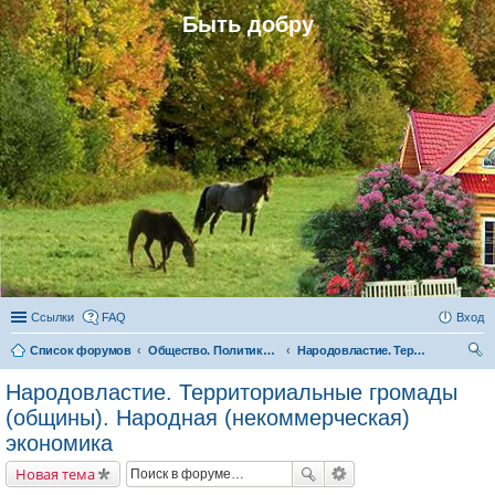
Быть добру
Ссылки
FAQ
Вход
Список форумов
Общество. Политика. Экономика. Народовластие. Территориальные громады (общины)
Народовластие. Территориальные громады (общины). Народная (некоммерческая) экономика
ои
Народовластие. Территориальные громады
ск
(общины). Народная (некоммерческая)
экономика
Новая тема