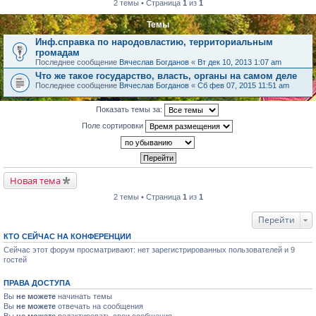
2 темы • Страница
1
из
1
Темы
Инф.справка по народовластию, территориальным
громадам
Последнее сообщение
Вячеслав Богданов
«
Вт дек 10, 2013 1:07 am
Что же такое государство, власть, органы на самом деле
Последнее сообщение
Вячеслав Богданов
«
Сб фев 07, 2015 11:51 am
Показать темы за:
Поле сортировки
Новая тема
2 темы • Страница
1
из
1
Перейти
КТО СЕЙЧАС НА КОНФЕРЕНЦИИ
Сейчас этот форум просматривают: нет зарегистрированных пользователей и 9
гостей
ПРАВА ДОСТУПА
Вы
не можете
начинать темы
Вы
не можете
отвечать на сообщения