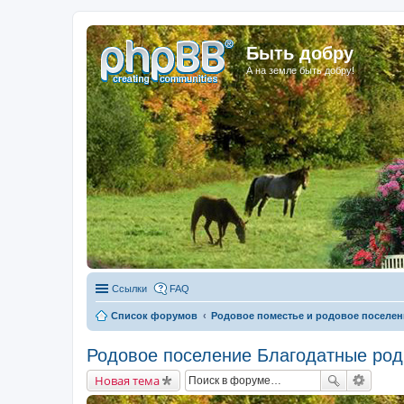
Быть добру
А на земле быть добру!
Ссылки
FAQ
Список форумов
Родовое поместье и родовое поселен
Родовое поселение Благодатные родн
Новая тема