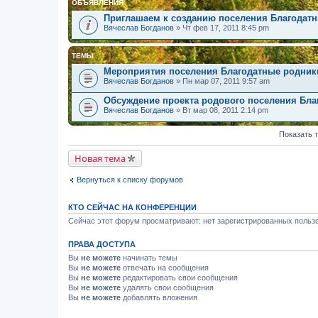
ОБЪЯВЛЕНИЯ
Приглашаем к созданию поселения Благодат
Вячеслав Богданов
» Чт фев 17, 2011 8:45 pm
ТЕМЫ
Мероприятия поселения Благодатные родник
Вячеслав Богданов
» Пн мар 07, 2011 9:57 am
Обсуждение проекта родового поселения Бла
Вячеслав Богданов
» Вт мар 08, 2011 2:14 pm
Показать 
Новая тема
Вернуться к списку форумов
КТО СЕЙЧАС НА КОНФЕРЕНЦИИ
Сейчас этот форум просматривают: нет зарегистрированных пользо
ПРАВА ДОСТУПА
Вы
не можете
начинать темы
Вы
не можете
отвечать на сообщения
Вы
не можете
редактировать свои сообщения
Вы
не можете
удалять свои сообщения
Вы
не можете
добавлять вложения