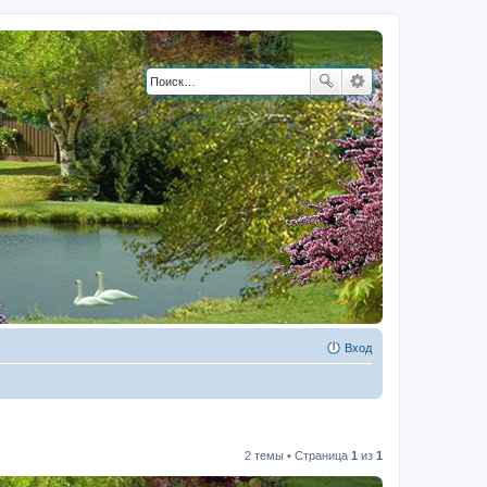
Вход
2 темы • Страница
1
из
1