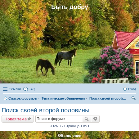
Быть добру
Ссылки
FAQ
Вход
Список форумов
Тематические объявления
Поиск своей второй половины
ои
Поиск своей второй половины
ск
Новая тема
3 темы • Страница
1
из
1
Объявления