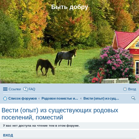
Быть добру
Ссылки
FAQ
Вход
Список форумов
Родовое поместье и родовое поселение
Вести (опыт) из существующих родовых поселений, поместий
ои
Вести (опыт) из существующих родовых
ск
поселений, поместий
У вас нет доступа на чтение тем в этом форуме.
ВХОД