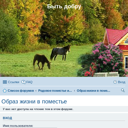
Быть добру
Ссылки
FAQ
Вход
Список форумов
Родовое поместье и родовое поселение
Образ жизни в поместье
ои
Образ жизни в поместье
ск
У вас нет доступа на чтение тем в этом форуме.
ВХОД
Имя пользователя: