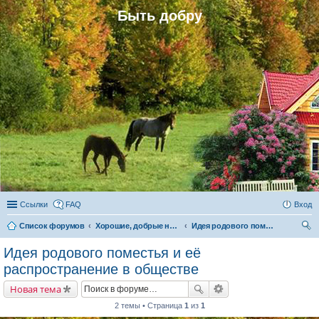
Быть добру
Ссылки
FAQ
Вход
Список форумов
Хорошие, добрые новости и их распространение в обществе
Идея родового поместья и её распространение в обществе
ои
Идея родового поместья и её
ск
распространение в обществе
Новая тема
2 темы • Страница
1
из
1