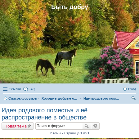
Быть добру
Ссылки
FAQ
Вход
Список форумов
Хорошие, добрые новости и их распространение в обществе
Идея родового поместья и её распространение в обществе
ои
Идея родового поместья и её
ск
распространение в обществе
Новая тема
2 темы • Страница
1
из
1