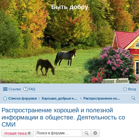
Быть добру
Ссылки
FAQ
Вход
Список форумов
Хорошие, добрые новости и их распространение в обществе
Распространение хорошей и полезной информации в обществе. Деятельность со СМИ
ои
Распространение хорошей и полезной
ск
информации в обществе. Деятельность со
СМИ
Новая тема