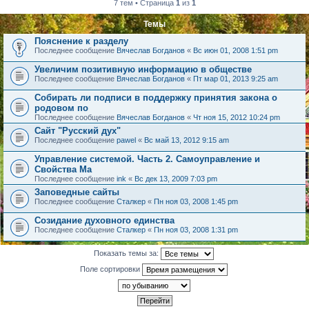
7 тем • Страница
1
из
1
Темы
Пояснение к разделу
Последнее сообщение
Вячеслав Богданов
«
Вс июн 01, 2008 1:51 pm
Увеличим позитивную информацию в обществе
Последнее сообщение
Вячеслав Богданов
«
Пт мар 01, 2013 9:25 am
Собирать ли подписи в поддержку принятия закона о
родовом по
Последнее сообщение
Вячеслав Богданов
«
Чт ноя 15, 2012 10:24 pm
Сайт "Русский дух"
Последнее сообщение
pawel
«
Вс май 13, 2012 9:15 am
Управление системой. Часть 2. Самоуправление и
Свойства Ма
Последнее сообщение
ink
«
Вс дек 13, 2009 7:03 pm
Заповедные сайты
Последнее сообщение
Сталкер
«
Пн ноя 03, 2008 1:45 pm
Созидание духовного единства
Последнее сообщение
Сталкер
«
Пн ноя 03, 2008 1:31 pm
Показать темы за:
Поле сортировки