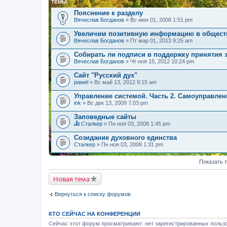
ТЕМЫ
Пояснение к разделу
Вячеслав Богданов
» Вс июн 01, 2008 1:51 pm
Увеличим позитивную информацию в общест
Вячеслав Богданов
» Пт мар 01, 2013 9:25 am
Собирать ли подписи в поддержку принятия 
Вячеслав Богданов
» Чт ноя 15, 2012 10:24 pm
Сайт "Русский дух"
pawel
» Вс май 13, 2012 9:15 am
Управление системой. Часть 2. Самоуправлен
ink
» Вс дек 13, 2009 7:03 pm
Заповедные сайты
Сталкер
» Пн ноя 03, 2008 1:45 pm
Д
а
Созидание духовного единства
н
Сталкер
» Пн ноя 03, 2008 1:31 pm
н
а
я
Показать 
т
е
Новая тема
м
а
с
Вернуться к списку форумов
о
д
е
КТО СЕЙЧАС НА КОНФЕРЕНЦИИ
р
ж
Сейчас этот форум просматривают: нет зарегистрированных пользо
и