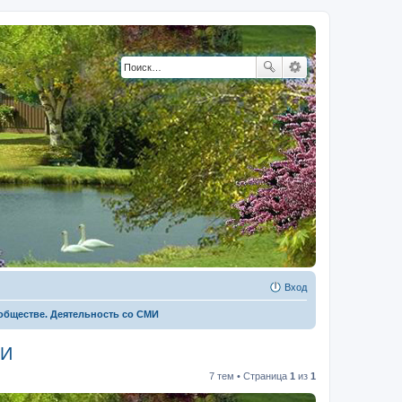
Вход
обществе. Деятельность со СМИ
МИ
7 тем • Страница
1
из
1