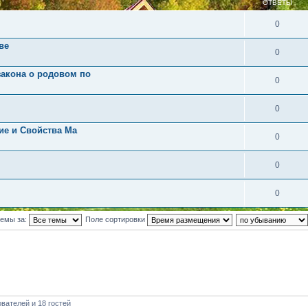
ОТВЕТЫ
0
ве
0
закона о родовом по
0
0
ие и Свойства Ма
0
0
0
темы за:
Поле сортировки
вателей и 18 гостей