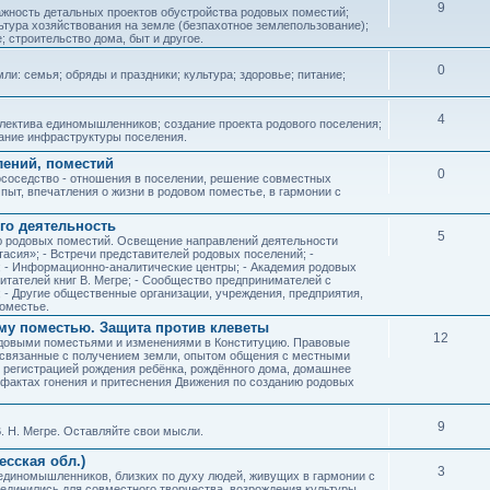
9
ажность детальных проектов обустройства родовых поместий;
ьтура хозяйствования на земле (безпахотное землепользование);
е; строительство дома, быт и другое.
0
ли: семья; обряды и праздники; культура; здоровье; питание;
4
лектива единомышленников; создание проекта родового поселения;
дание инфраструктуры поселения.
лений, поместий
0
соседство - отношения в поселении, решение совместных
пыт, впечатления о жизни в родовом поместье, в гармонии с
го деятельность
5
ию родовых поместий. Освещение направлений деятельности
тасия»; - Встречи представителей родовых поселений; -
; - Информационно-аналитические центры; - Академия родовых
читателей книг В. Мегре; - Сообщество предпринимателей с
- Другие общественные организации, учреждения, предприятия,
оместье.
му поместью. Защита против клеветы
12
родовыми поместьями и изменениями в Конституцию. Правовые
 связанные с получением земли, опытом общения с местными
, регистрацией рождения ребёнка, рождённого дома, домашнее
ых фактах гонения и притеснения Движения по созданию родовых
9
. Н. Мегре. Оставляйте свои мысли.
сская обл.)
3
 единомышленников, близких по духу людей, живущих в гармонии с
ъединились для совместного творчества, возрождения культуры