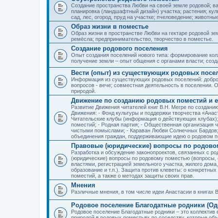
Создание пространства Любви на своей земле родовой; в
планировка (ландшафтный дизайн) участка; растения; кул
сад, лес, огород, пруд на участке; пчеловедение; животны
Образ жизни в поместье
Образ жизни в пространстве Любви на гектаре родовой зем
ремёсла; предпринимательство, творчество в поместье.
Создание родового поселения
Опыт создания поселений нового типа: формирование кол
получение земли – опыт общения с органами власти; соз
Вести (опыт) из существующих родовых посе
Информация из существующих родовых поселений: добро
вопросов - вече; совместная деятельность в поселении. О
природой.
Движение по созданию родовых поместий и е
Развитие Движения читателей книг В.Н. Мегре по создан
Движения: - Фонд культуры и поддержки творчества «Анас
Читательские клубы (информация о действующих клубах)
поместий; - Родная партия; - Общественная организация 
чистыми помыслами; - Караван Любви Солнечных Бардов; 
объединения граждан, поддерживающие идею о родовом п
Правовые (юридические) вопросы по родово
Разработка и обсуждение законопроектов, связанных с 
(юридические) вопросы по родовому поместью (вопросы,
властями, регистрацией земельного участка, жилого дома
образование и т.п.). Защита против клеветы: о конкретн
поместий, а также о методах защиты своих прав.
Мнения
Различные мнения, в том числе идеи Анастасии в книгах В
Родовое поселение Благодатные родники (Оде
Родовое поселение Благодатные родники – это коллектив
природой в родовых поместьях по соседству, которые об