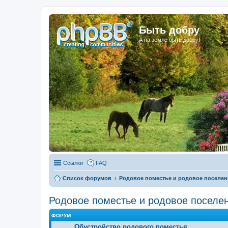
Быть добру
А на земле быть добру!
Ссылки
FAQ
Список форумов
Родовое поместье и родовое поселен
Родовое поместье и родовое поселе
ФОРУМ
Обустройство родового поместья