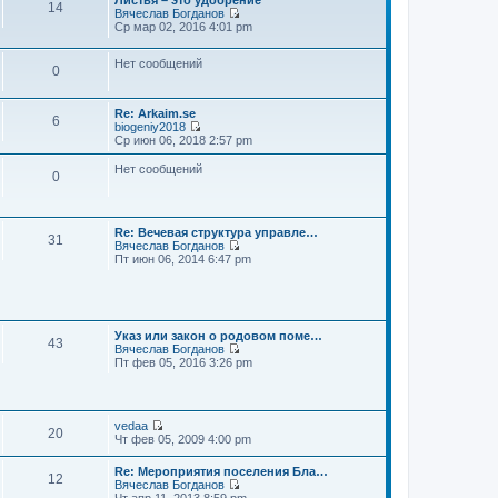
Листья – это удобрение
14
Вячеслав Богданов
П
Ср мар 02, 2016 4:01 pm
е
р
Нет сообщений
е
0
й
т
и
Re: Arkaim.se
к
6
biogeniy2018
п
П
Ср июн 06, 2018 2:57 pm
о
е
с
р
Нет сообщений
л
0
е
е
й
д
т
н
и
е
к
Re: Вечевая структура управле…
м
31
п
Вячеслав Богданов
у
П
о
Пт июн 06, 2014 6:47 pm
с
е
с
о
р
л
о
е
е
б
й
д
щ
т
н
е
Указ или закон о родовом поме…
и
е
43
н
Вячеслав Богданов
к
м
и
П
Пт фев 05, 2016 3:26 pm
п
у
ю
е
о
с
р
с
о
е
л
о
й
е
б
vedaa
т
д
щ
20
П
Чт фев 05, 2009 4:00 pm
и
н
е
е
к
е
н
р
п
м
Re: Мероприятия поселения Бла…
и
е
12
о
у
Вячеслав Богданов
ю
й
с
П
с