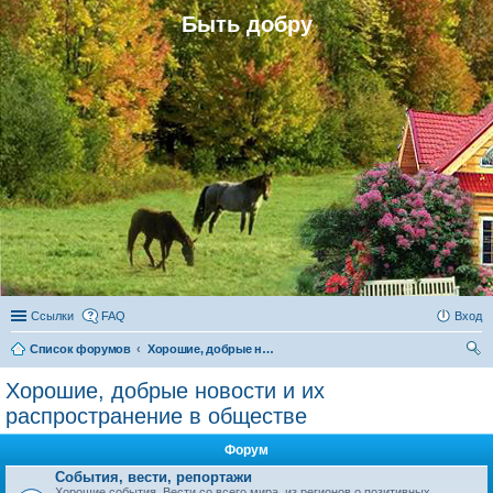
Быть добру
Ссылки
FAQ
Вход
Список форумов
Хорошие, добрые новости и их распространение в обществе
ои
Хорошие, добрые новости и их
ск
распространение в обществе
Форум
События, вести, репортажи
Хорошие события. Вести со всего мира, из регионов о позитивных