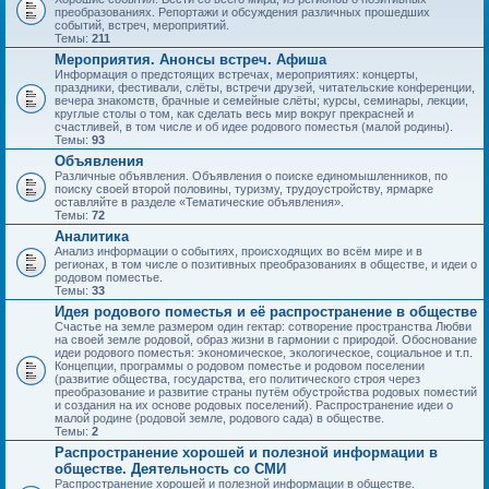
преобразованиях. Репортажи и обсуждения различных прошедших
событий, встреч, мероприятий.
Темы:
211
Мероприятия. Анонсы встреч. Афиша
Информация о предстоящих встречах, мероприятиях: концерты,
праздники, фестивали, слёты, встречи друзей, читательские конференции,
вечера знакомств, брачные и семейные слёты; курсы, семинары, лекции,
круглые столы о том, как сделать весь мир вокруг прекрасней и
счастливей, в том числе и об идее родового поместья (малой родины).
Темы:
93
Объявления
Различные объявления. Объявления о поиске единомышленников, по
поиску своей второй половины, туризму, трудоустройству, ярмарке
оставляйте в разделе «Тематические объявления».
Темы:
72
Аналитика
Анализ информации о событиях, происходящих во всём мире и в
регионах, в том числе о позитивных преобразованиях в обществе, и идеи о
родовом поместье.
Темы:
33
Идея родового поместья и её распространение в обществе
Счастье на земле размером один гектар: сотворение пространства Любви
на своей земле родовой, образ жизни в гармонии с природой. Обоснование
идеи родового поместья: экономическое, экологическое, социальное и т.п.
Концепции, программы о родовом поместье и родовом поселении
(развитие общества, государства, его политического строя через
преобразование и развитие страны путём обустройства родовых поместий
и создания на их основе родовых поселений). Распространение идеи о
малой родине (родовой земле, родового сада) в обществе.
Темы:
2
Распространение хорошей и полезной информации в
обществе. Деятельность со СМИ
Распространение хорошей и полезной информации в обществе.