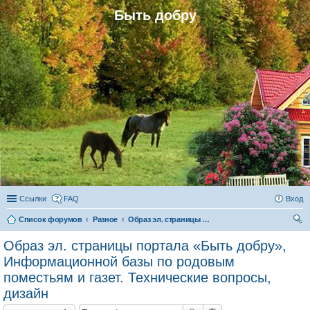
Быть добру
Ссылки
FAQ
Вход
Список форумов
Разное
Образ эл. страницы портала «Быть добру», Информационной базы по родовым поместьям и газет. Технические вопросы, дизайн
ои
Образ эл. страницы портала «Быть добру»,
ск
Информационной базы по родовым
поместьям и газет. Технические вопросы,
дизайн