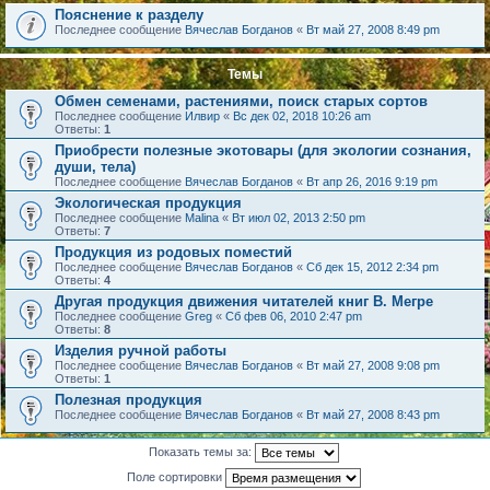
Пояснение к разделу
Последнее сообщение
Вячеслав Богданов
«
Вт май 27, 2008 8:49 pm
Темы
Обмен семенами, растениями, поиск старых сортов
Последнее сообщение
Илвир
«
Вс дек 02, 2018 10:26 am
Ответы:
1
Приобрести полезные экотовары (для экологии сознания,
души, тела)
Последнее сообщение
Вячеслав Богданов
«
Вт апр 26, 2016 9:19 pm
Экологическая продукция
Последнее сообщение
Malina
«
Вт июл 02, 2013 2:50 pm
Ответы:
7
Продукция из родовых поместий
Последнее сообщение
Вячеслав Богданов
«
Сб дек 15, 2012 2:34 pm
Ответы:
4
Другая продукция движения читателей книг В. Мегре
Последнее сообщение
Greg
«
Сб фев 06, 2010 2:47 pm
Ответы:
8
Изделия ручной работы
Последнее сообщение
Вячеслав Богданов
«
Вт май 27, 2008 9:08 pm
Ответы:
1
Полезная продукция
Последнее сообщение
Вячеслав Богданов
«
Вт май 27, 2008 8:43 pm
Показать темы за:
Поле сортировки