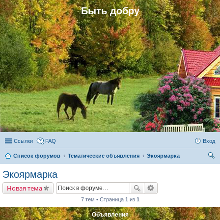
Быть добру
Ссылки
FAQ
Вход
Список форумов
Тематические объявления
Экоярмарка
ои
Экоярмарка
ск
Новая тема
7 тем • Страница
1
из
1
Объявления