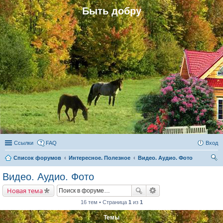
Быть добру
Ссылки
FAQ
Вход
Список форумов
Интересное. Полезное
Видео. Аудио. Фото
ои
Видео. Аудио. Фото
ск
Новая тема
16 тем • Страница
1
из
1
Темы