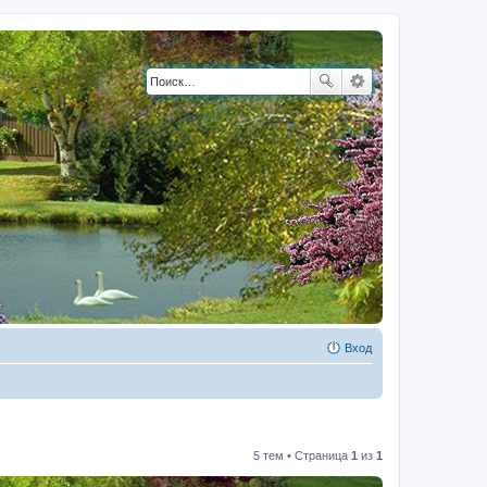
Вход
5 тем • Страница
1
из
1