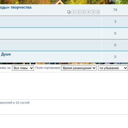
ОТВЕТЫ
лоды» творчества
79
1
2
3
4
5
6
3
0
0
й Душе
0
темы за:
Поле сортировки
вателей и 16 гостей