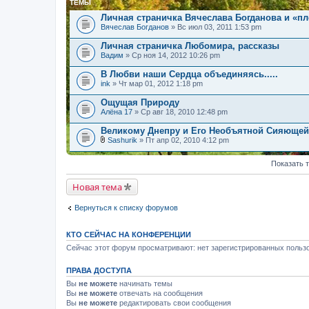
ТЕМЫ
Личная страничка Вячеслава Богданова и «п
Вячеслав Богданов
» Вс июл 03, 2011 1:53 pm
Личная страничка Любомира, рассказы
Вадим
» Ср ноя 14, 2012 10:26 pm
В Любви наши Сердца объединяясь.....
ink
» Чт мар 01, 2012 1:18 pm
Ощущая Природу
Алёна 17
» Ср авг 18, 2010 12:48 pm
Великому Днепру и Его Необъятной Сияюще
Sashurik
» Пт апр 02, 2010 4:12 pm
В
л
Показать 
о
ж
е
Новая тема
н
и
я
Вернуться к списку форумов
КТО СЕЙЧАС НА КОНФЕРЕНЦИИ
Сейчас этот форум просматривают: нет зарегистрированных пользо
ПРАВА ДОСТУПА
Вы
не можете
начинать темы
Вы
не можете
отвечать на сообщения
Вы
не можете
редактировать свои сообщения