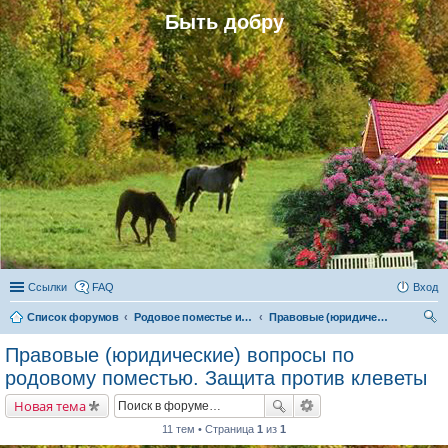
Быть добру
Ссылки
FAQ
Вход
Список форумов
Родовое поместье и родовое поселение
Правовые (юридические) вопросы по родовому поместью. Защита против клеветы
ои
Правовые (юридические) вопросы по
ск
родовому поместью. Защита против клеветы
Новая тема
11 тем • Страница
1
из
1