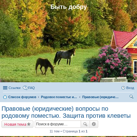
Быть добру
Ссылки
FAQ
Вход
Список форумов
Родовое поместье и родовое поселение
Правовые (юридические) вопросы по родовому поместью. Защита против клеветы
ои
Правовые (юридические) вопросы по
ск
родовому поместью. Защита против клеветы
Новая тема
11 тем • Страница
1
из
1