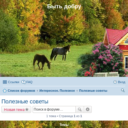
Быть добру
Ссылки
FAQ
Вход
Список форумов
Интересное. Полезное
Полезные советы
ои
Полезные советы
ск
Новая тема
1 тема • Страница
1
из
1
Темы