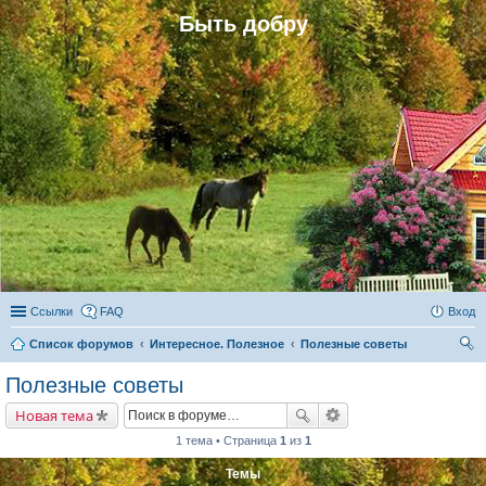
Быть добру
Ссылки
FAQ
Вход
Список форумов
Интересное. Полезное
Полезные советы
ои
Полезные советы
ск
Новая тема
1 тема • Страница
1
из
1
Темы