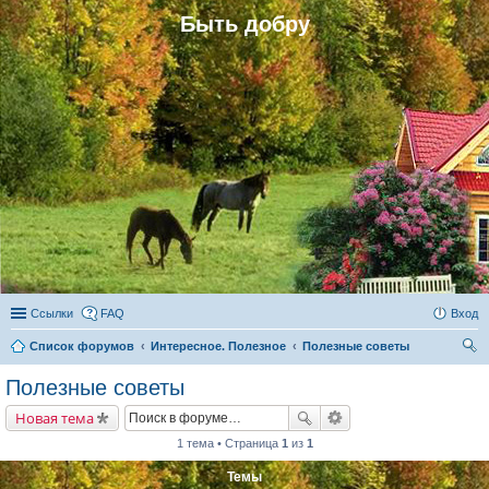
Быть добру
Ссылки
FAQ
Вход
Список форумов
Интересное. Полезное
Полезные советы
ои
Полезные советы
ск
Новая тема
1 тема • Страница
1
из
1
Темы