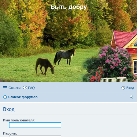
Быть добру
Ссылки
FAQ
Вход
Список форумов
ои
Вход
ск
Имя пользователя:
Пароль: