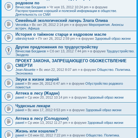
родовом по
Вячеслав Богданов
» Чт ноя 15, 2012 10:24 pm » в форуме
Распространение хорошей и полезной информации в обществе.
Деятельность со СМИ
Семейный экологический лагерь Злата Олива
Veronika
» Вс окт 28, 2012 2:14 pm » в форуме
Мероприятия. Анонсы
встреч. Афиша
История о таёжном старце и кедровом масле
sibirskij-kedr
» Пт окт 26, 2012 2:59 pm » в форуме
Здоровый образ жизни
Другие предложения по трудоустройству
Вячеслав Богданов
» Сб окт 13, 2012 7:44 pm » в форуме
Трудоустройство.
Экодело
ПРОЕКТ ЗАКОНА, ЗАПРЕЩАЮЩЕГО ОБОЖЕСТВЛЕНИЕ
СМЕРТИ
Jean Alouette
» Вс июл 22, 2012 8:07 am » в форуме
Общество. Политика.
Экономика
Звуки в жизни зверей
pawel
» Вт июн 26, 2012 6:47 am » в форуме
Обустройство родового
поместья
Аптека в лесу (Жадан)
pawel
» Ср июн 20, 2012 10:14 pm » в форуме
Здоровый образ жизни
Чудесные лекари
pawel
» Вс июн 17, 2012 9:53 pm » в форуме
Здоровый образ жизни
Аптека в лесу (Солодухин)
pawel
» Ср июн 13, 2012 11:27 pm » в форуме
Здоровый образ жизни
Жизнь или кошелек?
pawel
» Сб июн 02, 2012 7:22 pm » в форуме
Общество. Политика.