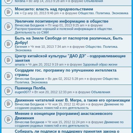
fiordina
» Вс апр 14, 2013 9:28 am » в форуме
Объявления
е
е
н
м
Монсанто: власть над продовольствием
и
а
я
ink
» Ср апр 10, 2013 9:46 pm » в форуме
Общество. Политика. Экономика
с
о
Увеличим позитивную информацию в обществе
д
е
Вячеслав Богданов
» Пт мар 01, 2013 9:25 am » в форуме
р
Распространение хорошей и полезной информации в обществе.
ж
Деятельность со СМИ
и
Быть на Земле Свободе от паспортов различных, Быть
т
Добру!
о
п
Евгения
» Чт янв 10, 2013 7:34 am » в форуме
Общество. Политика.
р
Экономика
о
Центр китайской культуры "ДАО ДЭ" - оздоравливающие
с
занятия
.
amaria
» Чт дек 20, 2012 9:19 am » в форуме
Здоровый образ жизни
Создадим гос. программу по улучшению интеллекта
страны
Вячеслав Богданов
» Вс дек 02, 2012 5:28 pm » в форуме
Общество.
Политика. Экономика
Пшеница Полба.
eugen0077
» Вт ноя 20, 2012 12:33 pm » в форуме
Объявления
Движение читателей книг В. Мегре, а также его организации
Вячеслав Богданов
» Чт ноя 15, 2012 11:40 pm » в форуме
Движение по
созданию родовых поместий и его деятельность
Мнение о концепции (программе) анастасиевского
Движения
Вячеслав Богданов
» Чт ноя 15, 2012 11:24 pm » в форуме
Движение по
созданию родовых поместий и его деятельность
Собирать ли подписи в поддержку принятия закона о