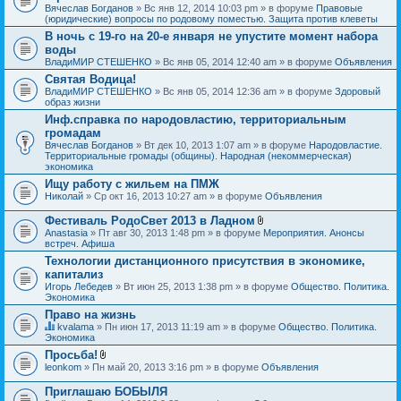
Вячеслав Богданов
» Вс янв 12, 2014 10:03 pm » в форуме
Правовые
(юридические) вопросы по родовому поместью. Защита против клеветы
В ночь с 19-го на 20-е января не упустите момент набора
воды
ВладиМИР СТЕШЕНКО
» Вс янв 05, 2014 12:40 am » в форуме
Объявления
Святая Водица!
ВладиМИР СТЕШЕНКО
» Вс янв 05, 2014 12:36 am » в форуме
Здоровый
образ жизни
Инф.справка по народовластию, территориальным
громадам
Вячеслав Богданов
» Вт дек 10, 2013 1:07 am » в форуме
Народовластие.
Территориальные громады (общины). Народная (некоммерческая)
экономика
Ищу работу с жильем на ПМЖ
Николай
» Ср окт 16, 2013 10:27 am » в форуме
Объявления
Фестиваль РодоСвет 2013 в Ладном
В
Anastasia
» Пт авг 30, 2013 1:48 pm » в форуме
Мероприятия. Анонсы
л
встреч. Афиша
о
Технологии дистанционного присутствия в экономике,
ж
капитализ
е
н
Игорь Лебедев
» Вт июн 25, 2013 1:38 pm » в форуме
Общество. Политика.
и
Экономика
я
Право на жизнь
kvalama
» Пн июн 17, 2013 11:19 am » в форуме
Общество. Политика.
Д
Экономика
а
Просьба!
н
В
leonkom
» Пн май 20, 2013 3:16 pm » в форуме
Объявления
н
л
а
о
я
Приглашаю БОБЫЛЯ
ж
т