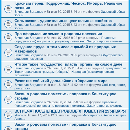
Красный перец. Подорожник. Чеснок. Имбирь. Реальное
лечение
Вячеслав Богданов
» Вт июн 30, 2015 8:44 pm » в форуме
Здоровый образ
жизни
Соль жизни - удивительные целительные свойства
Вячеслав Богданов
» Вт июн 30, 2015 8:43 pm » в форуме
Здоровый образ
жизни
Про оформление земли в родовом поселении
Вячеслав Богданов
» Вс июн 07, 2015 9:22 pm » в форуме
Правовые
(юридические) вопросы по родовому поместью. Защита против клеветы
Создание пруда, в том числе с дамбой из природных
материалов
Вячеслав Богданов
» Вс май 24, 2015 9:59 pm » в форуме
Обустройство
родового поместья
Что же такое государство, власть, органы на самом деле
Вячеслав Богданов
» Сб фев 07, 2015 11:51 am » в форуме
Народовластие.
Территориальные громады (общины). Народная (некоммерческая)
экономика
Развитие событий дальнейших в Украине и мире
Вячеслав Богданов
» Чт янв 15, 2015 11:02 pm » в форуме
События, вести,
репортажи
Закон о родовом поместье - поправка в Конституцию
страны
Вячеслав Богданов
» Сб фев 08, 2014 3:50 pm » в форуме
Правовые
(юридические) вопросы по родовому поместью. Защита против клеветы
ВСТРЕЧА ПОСЕЛЕНЦЕВ РОДОВЫХ ПОМЕСТИЙ 25 ЯНВАРЯ
Игорь
» Пт янв 17, 2014 12:30 am » в форуме
Мероприятия. Анонсы встреч.
Афиша
Закон о родовом поместье - поправка в Конституцию
страны