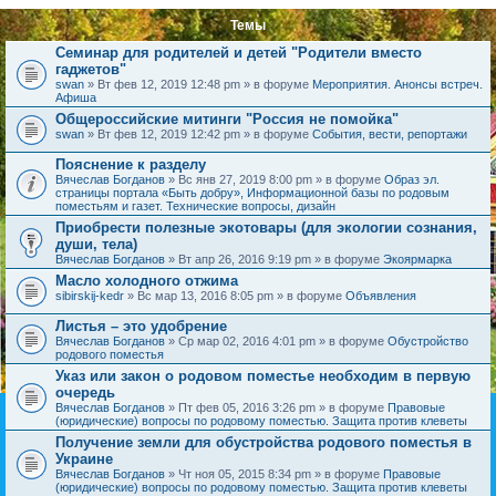
Темы
Семинар для родителей и детей "Родители вместо
гаджетов"
swan
» Вт фев 12, 2019 12:48 pm » в форуме
Мероприятия. Анонсы встреч.
Афиша
Общероссийские митинги "Россия не помойка"
swan
» Вт фев 12, 2019 12:42 pm » в форуме
События, вести, репортажи
Пояснение к разделу
Вячеслав Богданов
» Вс янв 27, 2019 8:00 pm » в форуме
Образ эл.
страницы портала «Быть добру», Информационной базы по родовым
поместьям и газет. Технические вопросы, дизайн
Приобрести полезные экотовары (для экологии сознания,
души, тела)
Вячеслав Богданов
» Вт апр 26, 2016 9:19 pm » в форуме
Экоярмарка
Масло холодного отжима
sibirskij-kedr
» Вс мар 13, 2016 8:05 pm » в форуме
Объявления
Листья – это удобрение
Вячеслав Богданов
» Ср мар 02, 2016 4:01 pm » в форуме
Обустройство
родового поместья
Указ или закон о родовом поместье необходим в первую
очередь
Вячеслав Богданов
» Пт фев 05, 2016 3:26 pm » в форуме
Правовые
(юридические) вопросы по родовому поместью. Защита против клеветы
Получение земли для обустройства родового поместья в
Украине
Вячеслав Богданов
» Чт ноя 05, 2015 8:34 pm » в форуме
Правовые
(юридические) вопросы по родовому поместью. Защита против клеветы