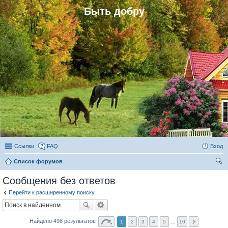
Быть добру
Ссылки
FAQ
Вход
Список форумов
ои
Сообщения без ответов
ск
Перейти к расширенному поиску
Найдено 498 результатов
1
2
3
4
5
…
10