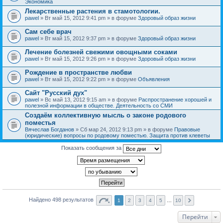
Экономика
Лекарственные растения в стамотологии.
pawel
» Вт май 15, 2012 9:41 pm » в форуме
Здоровый образ жизни
Сам себе врач
pawel
» Вт май 15, 2012 9:37 pm » в форуме
Здоровый образ жизни
Лечение болезней свежими овощными соками
pawel
» Вт май 15, 2012 9:26 pm » в форуме
Здоровый образ жизни
Рождение в пространстве любви
pawel
» Вт май 15, 2012 9:22 pm » в форуме
Объявления
Сайт "Русский дух"
pawel
» Вс май 13, 2012 9:15 am » в форуме
Распространение хорошей и
полезной информации в обществе. Деятельность со СМИ
Создаём коллективную мысль о законе родового
поместья
Вячеслав Богданов
» Сб мар 24, 2012 9:13 pm » в форуме
Правовые
(юридические) вопросы по родовому поместью. Защита против клеветы
Показать сообщения за
Найдено 498 результатов
1
2
3
4
5
…
10
Перейти