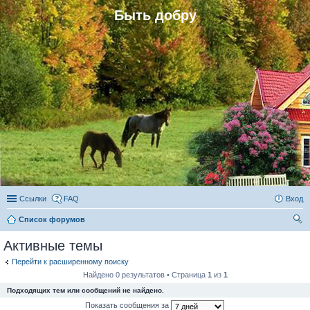
Быть добру
Ссылки
FAQ
Вход
Список форумов
ои
Активные темы
ск
Перейти к расширенному поиску
Найдено 0 результатов • Страница
1
из
1
Подходящих тем или сообщений не найдено.
Показать сообщения за