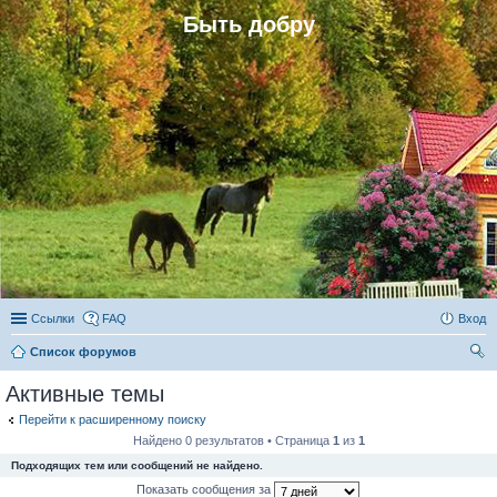
Быть добру
Ссылки
FAQ
Вход
Список форумов
ои
Активные темы
ск
Перейти к расширенному поиску
Найдено 0 результатов • Страница
1
из
1
Подходящих тем или сообщений не найдено.
Показать сообщения за