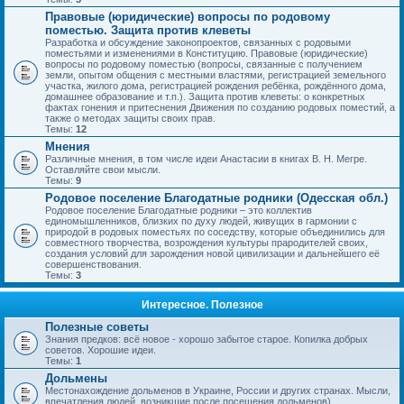
Правовые (юридические) вопросы по родовому
поместью. Защита против клеветы
Разработка и обсуждение законопроектов, связанных с родовыми
поместьями и изменениями в Конституцию. Правовые (юридические)
вопросы по родовому поместью (вопросы, связанные с получением
земли, опытом общения с местными властями, регистрацией земельного
участка, жилого дома, регистрацией рождения ребёнка, рождённого дома,
домашнее образование и т.п.). Защита против клеветы: о конкретных
фактах гонения и притеснения Движения по созданию родовых поместий, а
также о методах защиты своих прав.
Темы:
12
Мнения
Различные мнения, в том числе идеи Анастасии в книгах В. Н. Мегре.
Оставляйте свои мысли.
Темы:
9
Родовое поселение Благодатные родники (Одесская обл.)
Родовое поселение Благодатные родники – это коллектив
единомышленников, близких по духу людей, живущих в гармонии с
природой в родовых поместьях по соседству, которые объединились для
совместного творчества, возрождения культуры прародителей своих,
создания условий для зарождения новой цивилизации и дальнейшего её
совершенствования.
Темы:
3
Интересное. Полезное
Полезные советы
Знания предков: всё новое - хорошо забытое старое. Копилка добрых
советов. Хорошие идеи.
Темы:
1
Дольмены
Местонахождение дольменов в Украине, России и других странах. Мысли,
впечатления людей, возникшие после посещения дольменов).