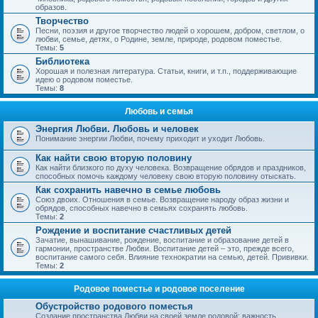
образов.
Творчество
Песни, поэзия и другое творчество людей о хорошем, добром, светлом, о
любви, семье, детях, о Родине, земле, природе, родовом поместье.
Темы:
5
Библиотека
Хорошая и полезная литература. Статьи, книги, и т.п., поддерживающие
идею о родовом поместье.
Темы:
8
Любовь и семья
Энергия Любви. Любовь и человек
Понимание энергии Любви, почему приходит и уходит Любовь.
Как найти свою вторую половину
Как найти близкого по духу человека. Возвращение обрядов и праздников,
способных помочь каждому человеку свою вторую половину отыскать.
Как сохранить навечно в семье любовь
Союз двоих. Отношения в семье. Возвращение народу образ жизни и
обрядов, способных навечно в семьях сохранять любовь.
Темы:
2
Рождение и воспитание счастливых детей
Зачатие, вынашивание, рождение, воспитание и образование детей в
гармонии, пространстве Любви. Воспитание детей – это, прежде всего,
воспитание самого себя. Влияние технократии на семью, детей. Прививки.
Темы:
2
Родовое поместье и родовое поселение
Обустройство родового поместья
Создание пространства Любви на своей земле родовой; важность