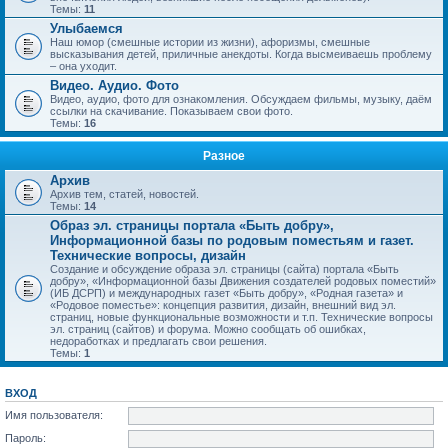
Темы:
11
Улыбаемся
Наш юмор (смешные истории из жизни), афоризмы, смешные
высказывания детей, приличные анекдоты. Когда высмеиваешь проблему
– она уходит.
Видео. Аудио. Фото
Видео, аудио, фото для ознакомления. Обсуждаем фильмы, музыку, даём
ссылки на скачивание. Показываем свои фото.
Темы:
16
Разное
Архив
Архив тем, статей, новостей.
Темы:
14
Образ эл. страницы портала «Быть добру»,
Информационной базы по родовым поместьям и газет.
Технические вопросы, дизайн
Создание и обсуждение образа эл. страницы (сайта) портала «Быть
добру», «Информационной базы Движения создателей родовых поместий»
(ИБ ДСРП) и международных газет «Быть добру», «Родная газета» и
«Родовое поместье»: концепция развития, дизайн, внешний вид эл.
страниц, новые функциональные возможности и т.п. Технические вопросы
эл. страниц (сайтов) и форума. Можно сообщать об ошибках,
недоработках и предлагать свои решения.
Темы:
1
ВХОД
Имя пользователя:
Пароль: