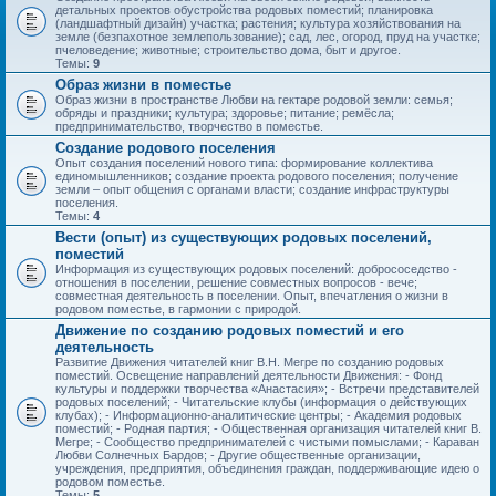
детальных проектов обустройства родовых поместий; планировка
(ландшафтный дизайн) участка; растения; культура хозяйствования на
земле (безпахотное землепользование); сад, лес, огород, пруд на участке;
пчеловедение; животные; строительство дома, быт и другое.
Темы:
9
Образ жизни в поместье
Образ жизни в пространстве Любви на гектаре родовой земли: семья;
обряды и праздники; культура; здоровье; питание; ремёсла;
предпринимательство, творчество в поместье.
Создание родового поселения
Опыт создания поселений нового типа: формирование коллектива
единомышленников; создание проекта родового поселения; получение
земли – опыт общения с органами власти; создание инфраструктуры
поселения.
Темы:
4
Вести (опыт) из существующих родовых поселений,
поместий
Информация из существующих родовых поселений: добрососедство -
отношения в поселении, решение совместных вопросов - вече;
совместная деятельность в поселении. Опыт, впечатления о жизни в
родовом поместье, в гармонии с природой.
Движение по созданию родовых поместий и его
деятельность
Развитие Движения читателей книг В.Н. Мегре по созданию родовых
поместий. Освещение направлений деятельности Движения: - Фонд
культуры и поддержки творчества «Анастасия»; - Встречи представителей
родовых поселений; - Читательские клубы (информация о действующих
клубах); - Информационно-аналитические центры; - Академия родовых
поместий; - Родная партия; - Общественная организация читателей книг В.
Мегре; - Сообщество предпринимателей с чистыми помыслами; - Караван
Любви Солнечных Бардов; - Другие общественные организации,
учреждения, предприятия, объединения граждан, поддерживающие идею о
родовом поместье.
Темы:
5