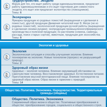
Трудоустройство. Экодело
Форум для тех, кто ищет работу среди единомышленников, предлагает
работу единомышленникам и кто ищет партнёров для совместного
экодела; кто ищет или предлагает волонтёрство (помощников).
Темы:
6
Экоярмарка
Ярмарка продукции из родовых поместий (выращенная и сделанная в
поместье); другой продукции Движения читателей книг В. Мегре (не из
родовых поместий); экологической продукции ручной работы (выращенная
и сделанная своими руками); экопродукции промышленного/фермерского
производства и полезной продукции; по растениям (семена, саженцы,
рассада, поиск старых сортов), животным, продукции для экохозяйства.
Темы:
8
Экология и здоровье
Экология
Экологическая ситуация и способы улучшения экологии. Влияние
технократии на экологию. Новые технологии (прогресс не разрушающий
природу).
Темы:
2
Здоровый образ жизни
Здоровье – экология человека. Влияние окружающей обстановки на
самочувствие человека. Восстановление здоровья. Естественное питание.
Приготовление вкусной вегетарианской пищи. Влияние технократии на
здоровый образ жизни. Образ жизни в гармонии с природой.
Темы:
14
Общество. Политика. Экономика. Народовластие. Территориальные
громады (общины)
Общество. Политика. Экономика
Современный образ жизни в обществе. Позитивные преобразования в
обществе: преобразование городов, социального и общественного строя.