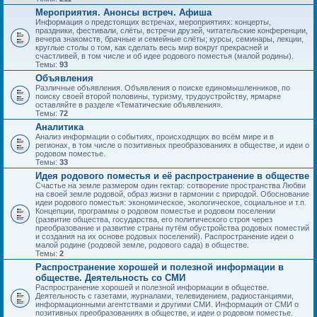
Мероприятия. Анонсы встреч. Афиша
Информация о предстоящих встречах, мероприятиях: концерты,
праздники, фестивали, слёты, встречи друзей, читательские конференции,
вечера знакомств, брачные и семейные слёты; курсы, семинары, лекции,
круглые столы о том, как сделать весь мир вокруг прекрасней и
счастливей, в том числе и об идее родового поместья (малой родины).
Темы:
93
Объявления
Различные объявления. Объявления о поиске единомышленников, по
поиску своей второй половины, туризму, трудоустройству, ярмарке
оставляйте в разделе «Тематические объявления».
Темы:
72
Аналитика
Анализ информации о событиях, происходящих во всём мире и в
регионах, в том числе о позитивных преобразованиях в обществе, и идеи о
родовом поместье.
Темы:
33
Идея родового поместья и её распространение в обществе
Счастье на земле размером один гектар: сотворение пространства Любви
на своей земле родовой, образ жизни в гармонии с природой. Обоснование
идеи родового поместья: экономическое, экологическое, социальное и т.п.
Концепции, программы о родовом поместье и родовом поселении
(развитие общества, государства, его политического строя через
преобразование и развитие страны путём обустройства родовых поместий
и создания на их основе родовых поселений). Распространение идеи о
малой родине (родовой земле, родового сада) в обществе.
Темы:
2
Распространение хорошей и полезной информации в
обществе. Деятельность со СМИ
Распространение хорошей и полезной информации в обществе.
Деятельность с газетами, журналами, телевидением, радиостанциями,
информационными агентствами и другими СМИ. Информация от СМИ о
позитивных преобразованиях в обществе, и идеи о родовом поместье.