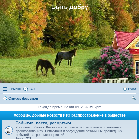
Быть добру
Ссылки
FAQ
Вход
Список форумов
ои
Текущее время: Вс авг 09, 2026 3:16 pm
ск
Хорошие, добрые новости и их распространение в обществе
События, вести, репортажи
Хорошие события. Вести со всего мира, из регионов о позитивных
преобразованиях. Репортажи и обсуждения различных прошедших
событий, встреч, мероприятий.
Темы:
211