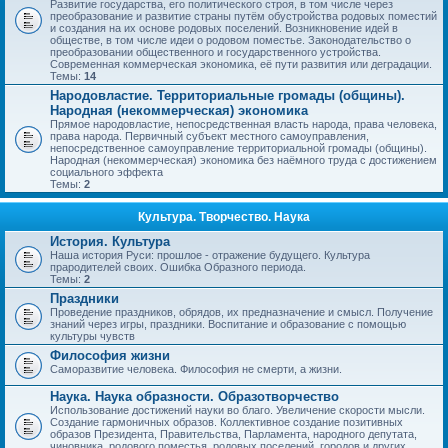
Развитие государства, его политического строя, в том числе через
преобразование и развитие страны путём обустройства родовых поместий
и создания на их основе родовых поселений. Возникновение идей в
обществе, в том числе идеи о родовом поместье. Законодательство о
преобразовании общественного и государственного устройства.
Современная коммерческая экономика, её пути развития или деградации.
Темы:
14
Народовластие. Территориальные громады (общины).
Народная (некоммерческая) экономика
Прямое народовластие, непосредственная власть народа, права человека,
права народа. Первичный субъект местного самоуправления,
непосредственное самоуправление территориальной громады (общины).
Народная (некоммерческая) экономика без наёмного труда с достижением
социального эффекта
Темы:
2
Культура. Творчество. Наука
История. Культура
Наша история Руси: прошлое - отражение будущего. Культура
прародителей своих. Ошибка Образного периода.
Темы:
2
Праздники
Проведение праздников, обрядов, их предназначение и смысл. Получение
знаний через игры, праздники. Воспитание и образование с помощью
культуры чувств
Философия жизни
Саморазвитие человека. Философия не смерти, а жизни.
Наука. Наука образности. Образотворчество
Использование достижений науки во благо. Увеличение скорости мысли.
Создание гармоничных образов. Коллективное создание позитивных
образов Президента, Правительства, Парламента, народного депутата,
чиновника, родового поместья, родовых поселений, городов и других