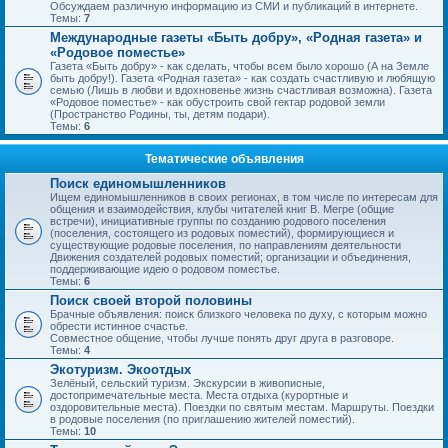
Обсуждаем различную информацию из СМИ и публикаций в интернете.
Темы:
7
Международные газеты «Быть добру», «Родная газета» и
«Родовое поместье»
Газета «Быть добру» - как сделать, чтобы всем было хорошо (А на Земле
быть добру!). Газета «Родная газета» - как создать счастливую и любящую
семью (Лишь в любви и вдохновенье жизнь счастливая возможна). Газета
«Родовое поместье» - как обустроить свой гектар родовой земли
(Пространство Родины, ты, детям подари).
Темы:
6
Тематические объявления
Поиск единомышленников
Ищем единомышленников в своих регионах, в том числе по интересам для
общения и взаимодействия, клубы читателей книг В. Мегре (общие
встречи), инициативные группы по созданию родового поселения
(поселения, состоящего из родовых поместий), формирующиеся и
существующие родовые поселения, по направлениям деятельности
Движения создателей родовых поместий; организации и объединения,
поддерживающие идею о родовом поместье.
Темы:
6
Поиск своей второй половины
Брачные объявления: поиск близкого человека по духу, с которым можно
обрести истинное счастье.
Совместное общение, чтобы лучше понять друг друга в разговоре.
Темы:
4
Экотуризм. Экоотдых
Зелёный, сельский туризм. Экскурсии в живописные,
достопримечательные места. Места отдыха (курортные и
оздоровительные места). Поездки по святым местам. Маршруты. Поездки
в родовые поселения (по приглашению жителей поместий).
Темы:
10