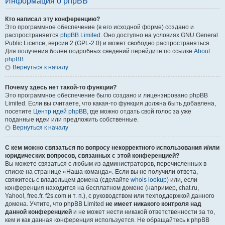
Информация о phpBB
Кто написал эту конференцию?
Это программное обеспечение (в его исходной форме) создано и
распространяется
phpBB Limited
. Оно доступно на условиях GNU General
Public Licence, версии 2 (GPL-2.0) и может свободно распространяться.
Для получения более подробных сведений перейдите по ссылке
About
phpBB
.
Вернуться к началу
Почему здесь нет такой-то функции?
Это программное обеспечение было создано и лицензировано phpBB
Limited. Если вы считаете, что какая-то функция должна быть добавлена,
посетите
Центр идей phpBB
, где можно отдать свой голос за уже
поданные идеи или предложить собственные.
Вернуться к началу
С кем можно связаться по вопросу некорректного использования и/или
юридических вопросов, связанных с этой конференцией?
Вы можете связаться с любым из администраторов, перечисленных в
списке на странице «Наша команда». Если вы не получили ответа,
свяжитесь с владельцем домена (сделайте
whois lookup
) или, если
конференция находится на бесплатном домене (например, chat.ru,
Yahoo!, free.fr, f2s.com и т. п.), с руководством или техподдержкой данного
домена. Учтите, что phpBB Limited
не имеет никакого контроля над
данной конференцией
и не может нести никакой ответственности за то,
кем и как данная конференция используется. Не обращайтесь к phpBB