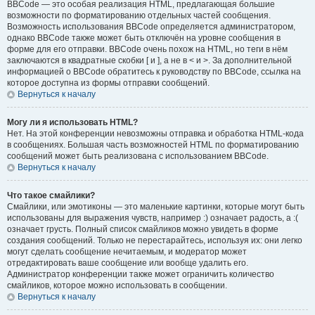
BBCode — это особая реализация HTML, предлагающая большие
возможности по форматированию отдельных частей сообщения.
Возможность использования BBCode определяется администратором,
однако BBCode также может быть отключён на уровне сообщения в
форме для его отправки. BBCode очень похож на HTML, но теги в нём
заключаются в квадратные скобки [ и ], а не в < и >. За дополнительной
информацией о BBCode обратитесь к руководству по BBCode, ссылка на
которое доступна из формы отправки сообщений.
Вернуться к началу
Могу ли я использовать HTML?
Нет. На этой конференции невозможны отправка и обработка HTML-кода
в сообщениях. Большая часть возможностей HTML по форматированию
сообщений может быть реализована с использованием BBCode.
Вернуться к началу
Что такое смайлики?
Смайлики, или эмотиконы — это маленькие картинки, которые могут быть
использованы для выражения чувств, например :) означает радость, а :(
означает грусть. Полный список смайликов можно увидеть в форме
создания сообщений. Только не перестарайтесь, используя их: они легко
могут сделать сообщение нечитаемым, и модератор может
отредактировать ваше сообщение или вообще удалить его.
Администратор конференции также может ограничить количество
смайликов, которое можно использовать в сообщении.
Вернуться к началу